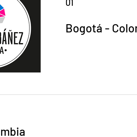
01
Bogotá - Col
ombia